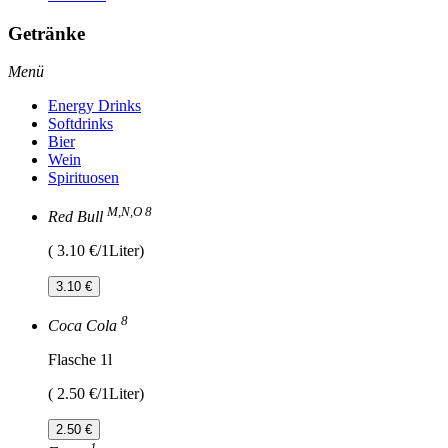
Getränke
Menü
Energy Drinks
Softdrinks
Bier
Wein
Spirituosen
M,N,O 8
Red Bull
( 3.10 €/1Liter)
3.10 €
8
Coca Cola
Flasche 1l
( 2.50 €/1Liter)
2.50 €
1