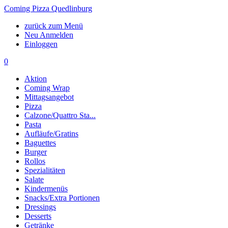
Coming Pizza Quedlinburg
zurück zum Menü
Neu Anmelden
Einloggen
0
Aktion
Coming Wrap
Mittagsangebot
Pizza
Calzone/Quattro Sta...
Pasta
Aufläufe/Gratins
Baguettes
Burger
Rollos
Spezialitäten
Salate
Kindermenüs
Snacks/Extra Portionen
Dressings
Desserts
Getränke