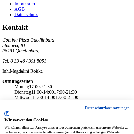
Impressum
AGB
Datenschutz
Kontakt
Coming Pizza Quedlinburg
Steinweg 81
06484
Quedlinburg
Tel. 0 39 46 / 901 5051
Inh.
Magdalini Rokka
Öffnungszeiten
Montag
17:00-21:30
Dienstag
11:00-14:00
17:00-21:30
Mittwoch
11:00-14:00
17:00-21:00
Donnerstag
11:00-14:00
17:00-21:30
Freitag
11:00-14:00
17:00-21:00
Datenschutzbestimmungen
Sonnabend
17:00-21:00
Sonntag
17:00-21:00
Wir verwenden Cookies
Feiertag
17:00-21-00
Wir können diese zur Analyse unserer Besucherdaten platzieren, um unsere Webseite zu
verbessern, personalisierte Inhalte anzuzeigen und Ihnen ein großartiges Webseiten-