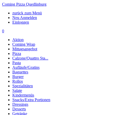
Coming Pizza Quedlinburg
zurück zum Menü
Neu Anmelden
Einloggen
0
Aktion
Coming Wrap
Mittagsangebot
Pizza
Calzone/Quattro Sta...
Pasta
Aufläufe/Gratins
Baguettes
Burger
Rollos
Spezialitäten
Salate
Kindermenüs
Snacks/Extra Portionen
Dressings
Desserts
Getränke