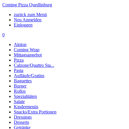
Coming Pizza Quedlinburg
zurück zum Menü
Neu Anmelden
Einloggen
0
Aktion
Coming Wrap
Mittagsangebot
Pizza
Calzone/Quattro Sta...
Pasta
Aufläufe/Gratins
Baguettes
Burger
Rollos
Spezialitäten
Salate
Kindermenüs
Snacks/Extra Portionen
Dressings
Desserts
Getränke